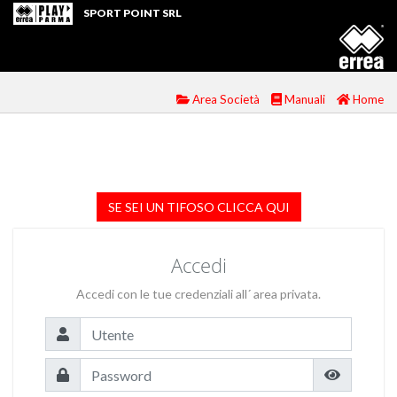
SPORT POINT SRL
Area Società
Manuali
Home
SE SEI UN TIFOSO CLICCA QUI
Accedi
Accedi con le tue credenziali all´ area privata.