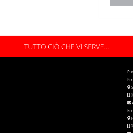
TUTTO CIÒ CHE VI SERVE...
Pu
Err
S
0
Err
P
0