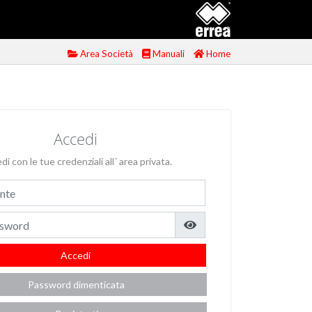
Area Società
Manuali
Home
Accedi
i con le tue credenziali all´ area privata.
Accedi
Password dimenticata