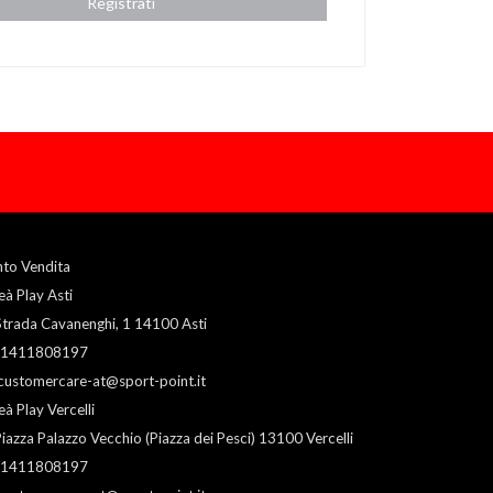
Registrati
nto Vendita
eà Play Asti
trada Cavanenghi, 1 14100 Asti
1411808197
customercare-at@sport-point.it
eà Play Vercelli
iazza Palazzo Vecchio (Piazza dei Pesci) 13100 Vercelli
1411808197