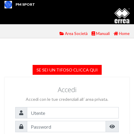
PM SPORT
Area Società
Manuali
Home
SE SEI UN TIFOSO CLICCA QUI
Accedi
Accedi con le tue credenziali all´ area privata.