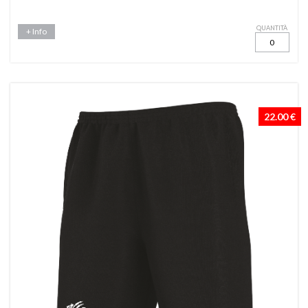
QUANTITÀ
+ Info
22.00 €