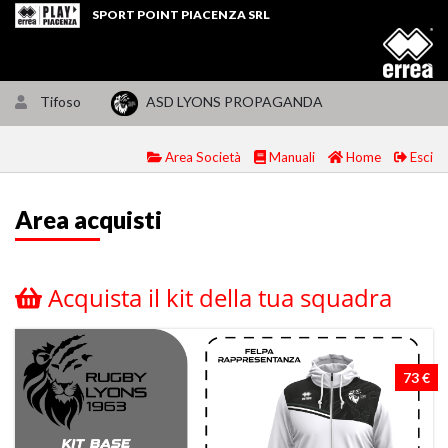
SPORT POINT PIACENZA SRL
Tifoso
ASD LYONS PROPAGANDA
Area Società
Manuali
Home
Esci
Area acquisti
Acquista il kit della tua squadra
73 €