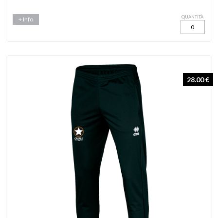
QUANTITÀ
+ Info
28.00 €