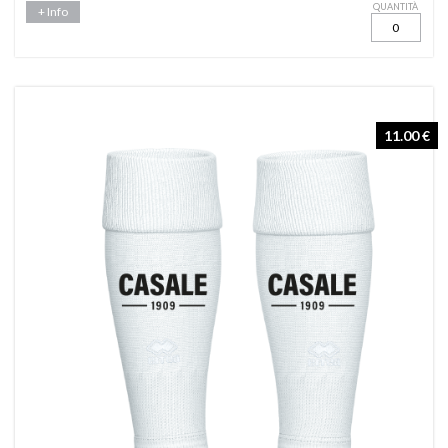
QUANTITÀ
+ Info
11.00 €