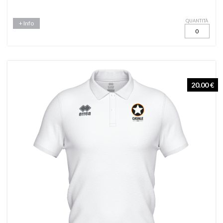
QUANTITÀ
+ Info
20.00 €