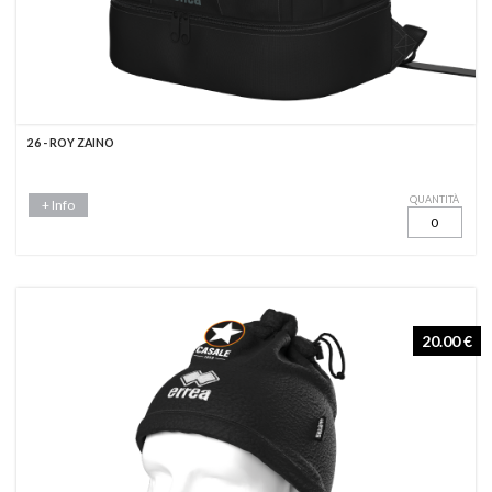
26 - ROY ZAINO
QUANTITÀ
+ Info
20.00 €