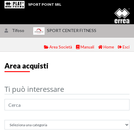
SPORT POINT SRL
Tifoso
SPORT CENTER FITNESS
Area Società
Manuali
Home
Esci
Area acquisti
Ti può interessare