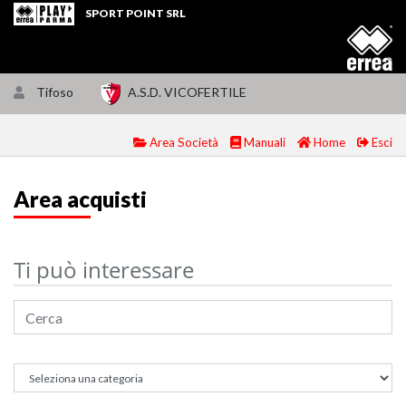
SPORT POINT SRL
Tifoso
A.S.D. VICOFERTILE
Area Società
Manuali
Home
Esci
Area acquisti
Ti può interessare