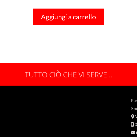
Aggiungi a carrello
TUTTO CIÒ CHE VI SERVE...
Pu
Spo
V
0