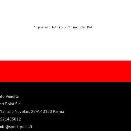
* Il prezzo di tutti i prodotti include l´IVA
nto Vendita
rt Point S.r.L.
ia Tazio Nuvolari, 28/A 43123 Parma
521485812
info@sport-point.it