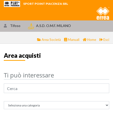
SPORT POINT PIACENZA SRL
Tifoso
A.S.D. O.M.F. MILANO
Area Società
Manuali
Home
Esci
Area acquisti
Ti può interessare