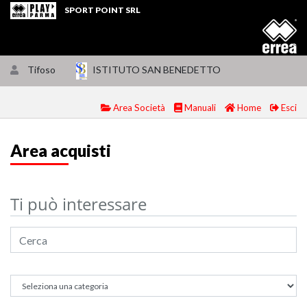
SPORT POINT SRL
Tifoso
ISTITUTO SAN BENEDETTO
Area Società
Manuali
Home
Esci
Area acquisti
Ti può interessare