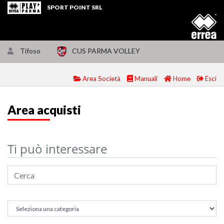
SPORT POINT SRL
Tifoso
CUS PARMA VOLLEY
Area Società
Manuali
Home
Esci
Area acquisti
Ti può interessare